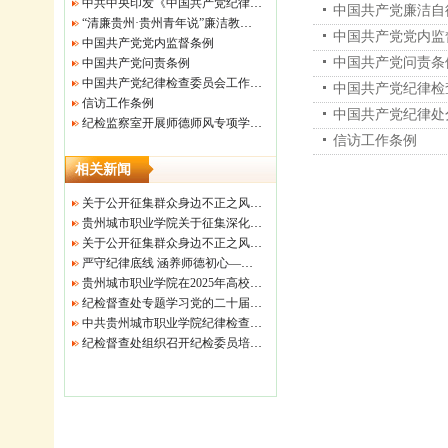
中共中央印发《中国共产党纪律处分条例》
中国共产党廉洁自
“清廉贵州·贵州青年说”廉洁教育微课程竞赛成功举办
中国共产党党内监
中国共产党党内监督条例
中国共产党问责条
中国共产党问责条例
中国共产党纪律检查委员会工作条例
中国共产党纪律检
信访工作条例
中国共产党纪律处
纪检监察室开展师德师风专项学习
信访工作条例
相关新闻
关于公开征集群众身边不正之风和腐败问题线索的公告
贵州城市职业学院关于征集深化教育领域腐败整治问题线索的公告
关于公开征集群众身边不正之风和腐败问题线索的公告
严守纪律底线 涵养师德初心——学校开展纪律要求与师德师风专题培训
贵州城市职业学院在2025年高校廉洁教育系列活动省级评选中斩获佳绩
纪检督查处专题学习党的二十届四中全会精神以严监督护航学校高质量发展
中共贵州城市职业学院纪律检查委员会组织召开新任干部廉政谈话会
纪检督查处组织召开纪检委员培训交流会