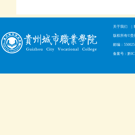
关于我们
|
版权所有©贵
邮编：550025
备案号：黔ICP备